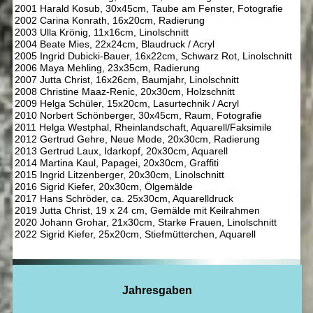
2001 Harald Kosub, 30x45cm, Taube am Fenster, Fotografie
2002 Carina Konrath, 16x20cm, Radierung
2003 Ulla Krönig, 11x16cm, Linolschnitt
2004 Beate Mies, 22x24cm, Blaudruck / Acryl
2005 Ingrid Dubicki-Bauer, 16x22cm, Schwarz Rot, Linolschnitt
2006 Maya Mehling, 23x35cm, Radierung
2007 Jutta Christ, 16x26cm, Baumjahr, Linolschnitt
2008 Christine Maaz-Renic, 20x30cm, Holzschnitt
2009 Helga Schüler, 15x20cm, Lasurtechnik / Acryl
2010 Norbert Schönberger, 30x45cm, Raum, Fotografie
2011 Helga Westphal, Rheinlandschaft, Aquarell/Faksimile
2012 Gertrud Gehre, Neue Mode, 20x30cm, Radierung
2013 Gertrud Laux, Idarkopf, 20x30cm, Aquarell
2014 Martina Kaul, Papagei, 20x30cm, Graffiti
2015 Ingrid Litzenberger, 20x30cm, Linolschnitt
2016 Sigrid Kiefer, 20x30cm, Ölgemälde
2017 Hans Schröder, ca. 25x30cm, Aquarelldruck
2019 Jutta Christ, 19 x 24 cm, Gemälde mit Keilrahmen
2020 Johann Grohar, 21x30cm, Starke Frauen, Linolschnitt
2022 Sigrid Kiefer, 25x20cm, Stiefmütterchen, Aquarell
Jahresgaben